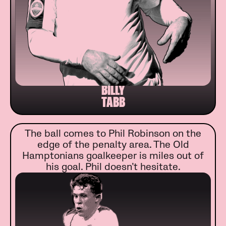
BILLY
TABB
The ball comes to Phil Robinson on the
edge of the penalty area. The Old
Hamptonians goalkeeper is miles out of
his goal. Phil doesn’t hesitate.