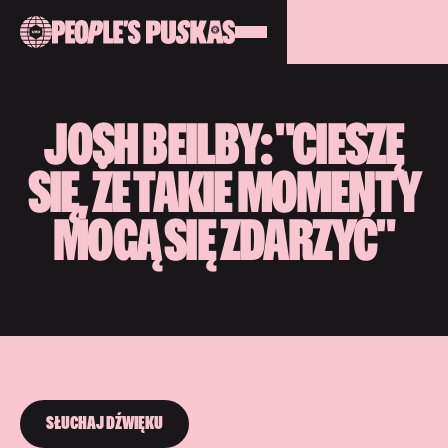
JOSH BEILBY: "CIESZĘ
SIĘ, ŻE TAKIE MOMENTY
MOGĄ SIĘ ZDARZYĆ"
SŁUCHAJ DŹWIĘKU