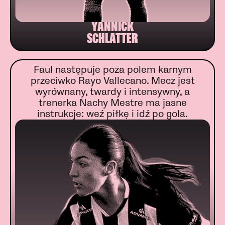
YANNICK
SCHLATTER
Faul następuje poza polem karnym
przeciwko Rayo Vallecano. Mecz jest
wyrównany, twardy i intensywny, a
trenerka Nachy Mestre ma jasne
instrukcje: weź piłkę i idź po gola.