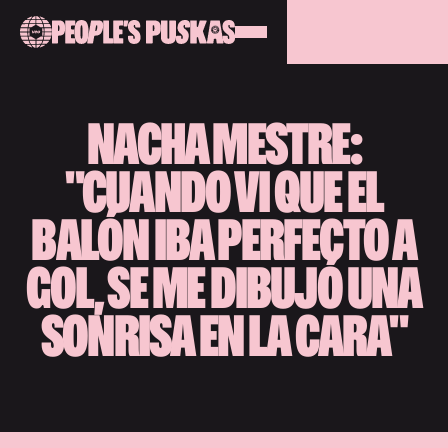
NACHA MESTRE:
"CUANDO VI QUE EL
BALÓN IBA PERFECTO A
GOL, SE ME DIBUJÓ UNA
SONRISA EN LA CARA"