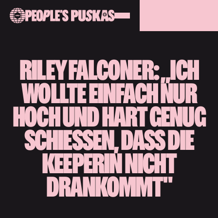
RILEY FALCONER: „ICH
WOLLTE EINFACH NUR
HOCH UND HART GENUG
SCHIESSEN, DASS DIE K
EEPERIN NICHT D
RANKOMMT"