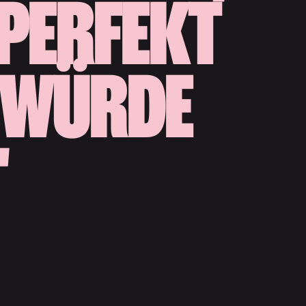
 PERFEKT
R WÜRDE
"