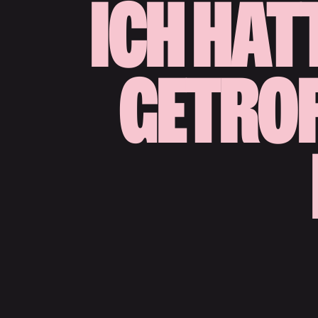
ICH HAT
GETROF