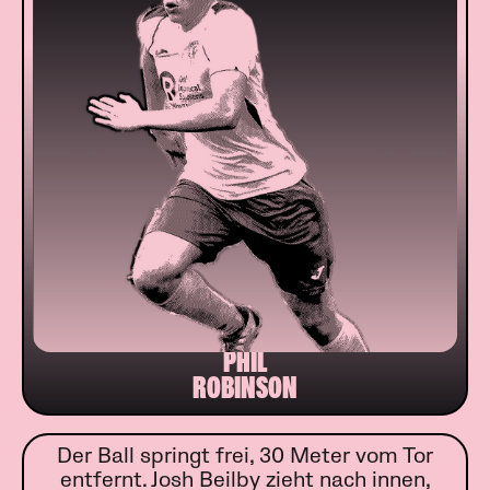
PHIL
ROBINSON
Der Ball springt frei, 30 Meter vom Tor
entfernt. Josh Beilby zieht nach innen,