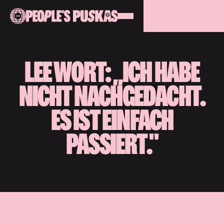
LEE WORT: „ICH HABE
NICHT NACHGEDACHT.
ES IST EINFACH
PASSIERT."